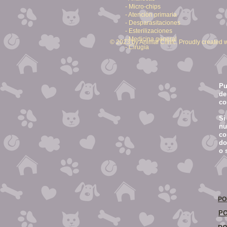
- Micro-chips
- Atención primaria
- Desparasitaciones
- Esterilizaciones
- Medicina general
© 2023 by Animal Clinic. Proudly created w
- Cirugía
Pu
de
co
S
nu
co
do
o 
PO
PO