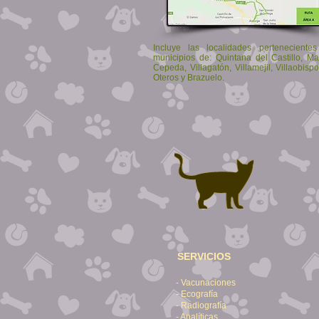
Incluye las localidades perteneciente
municipios de: Quintana del Castillo, M
Cepeda, Villagatón, Villamejil, Villaobisp
Oteros y Brazuelo.
SERVICIOS
- Vacunaciones
- Ecografía
- Radiografía
- Analíticas