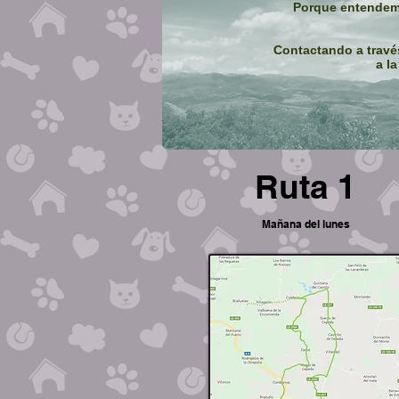
Porque entendemo
Contactando a través
a l
Ruta 1
Mañana del lunes