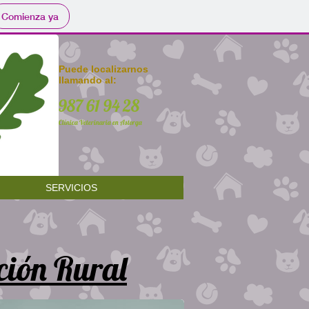
Comienza ya
Puede localizarnos
llamando al:
987 61 94 28
Clínica Veterinaria en Astorga
SERVICIOS
ción Rural