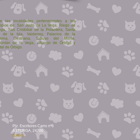
ye las localidades pertenecientes a los
ipios de: San Justo de La Vega, Riego de
ga, San Cristobal de la Polantera, Santa
 de la Isla, Valderrey, Palacios de la
uerna, Destriana, Tabuyo del Monte,
montán de la Vega, Villarejo de Órbigo y
tal de Órbigo
.
Plz. Escritores Carro nº6
ASTORGA, 24700
(León)