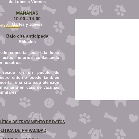
de Lunes a Viernes
MAÑANAS
10:00 - 14:00
Martes y Jueves
ith
Wix.com
Bajo cita anticipada
Sábados
ede concertar una cita fuera
 estos horarios contactando
n nosotros.
i reside en un pueblo de
estro entorno puede también
ncertar una cita para atención
miciliaria en caso de vacunas
similares.
LÍTICA DE TRATAMIENTO DE DATOS
LÍTICA DE PRIVACIDAD