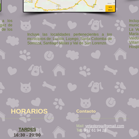
s a los
Inclu
agaz de
munic
o de los
La Ve
María
Incluye las localidades pertenecientes a los
Vald
municipios de: Lucillo, Luyego, Santa Colomba de
Villa
Somoza, Santiago Millas y Val de San Lorenzo.
Hospi
HORARIOS
Contacto
Mail:
vetastorga@gmail.com
TARDES
Tel:
987 61 94 28​
16:30 - 20:00